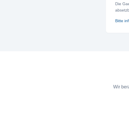
Die Gae
absetzb
Bitte i
Wir ber